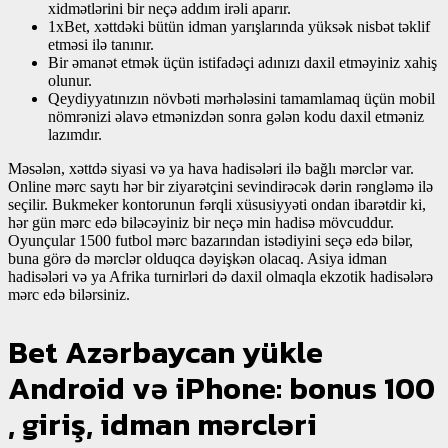
xidmətlərini bir neçə addım irəli aparır.
1xBet, xəttdəki bütün idman yarışlarında yüksək nisbət təklif
etməsi ilə tanınır.
Bir əmanət etmək üçün istifadəçi adınızı daxil etməyiniz xahiş
olunur.
Qeydiyyatınızın növbəti mərhələsini tamamlamaq üçün mobil
nömrənizi əlavə etmənizdən sonra gələn kodu daxil etməniz
lazımdır.
Məsələn, xəttdə siyasi və ya hava hadisələri ilə bağlı mərclər var.
Online mərc saytı hər bir ziyarətçini sevindirəcək dərin rəngləmə ilə
seçilir. Bukmeker kontorunun fərqli xüsusiyyəti ondan ibarətdir ki,
hər gün mərc edə biləcəyiniz bir neçə min hadisə mövcuddur.
Oyunçular 1500 futbol mərc bazarından istədiyini seçə edə bilər,
buna görə də mərclər olduqca dəyişkən olacaq. Asiya idman
hadisələri və ya Afrika turnirləri də daxil olmaqla ekzotik hadisələrə
mərc edə bilərsiniz.
Bet Azərbaycan yükle
Android və iPhone: bonus 100
, giriş, idman mərcləri