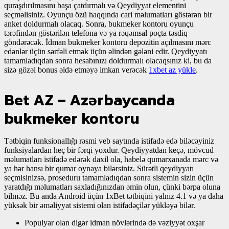
quraşdırılmasını başa çatdırmalı və Qeydiyyat elementini
seçməlisiniz. Oyunçu özü haqqında cari məlumatları göstərən bir
anket doldurmalı olacaq. Sonra, bukmeker kontoru oyunçu
tərəfindən göstərilən telefona və ya rəqəmsal poçta təsdiq
göndərəcək. İdman bukmeker kontoru depozitin açılmasını mərc
edənlər üçün sərfəli etmək üçün əlindən gələni edir. Qeydiyyatı
tamamladıqdan sonra hesabınızı doldurmalı olacaqsınız ki, bu da
sizə gözəl bonus əldə etməyə imkan verəcək
1xbet az yükle
.
Bet AZ – Azərbaycanda
bukmeker kontoru
Tətbiqin funksionallığı rəsmi veb saytında istifadə edə biləcəyiniz
funksiyalardan heç bir fərqi yoxdur. Qeydiyyatdan keçə, mövcud
məlumatları istifadə edərək daxil ola, habelə qumarxanada mərc və
ya hər hansı bir qumar oynaya bilərsiniz. Sürətli qeydiyyatı
seçmisinizsə, proseduru tamamladıqdan sonra sistemin sizin üçün
yaratdığı məlumatları saxladığınızdan əmin olun, çünki bərpa oluna
bilməz. Bu anda Android üçün 1xBet tətbiqini yalnız 4.1 və ya daha
yüksək bir əməliyyat sistemi olan istifadəçilər yükləyə bilər.
Populyar olan digər idman növlərində də vəziyyət oxşar