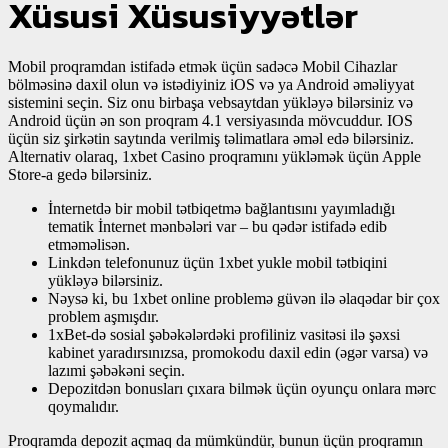
Xüsusi Xüsusiyyətlər
Mobil proqramdan istifadə etmək üçün sadəcə Mobil Cihazlar
bölməsinə daxil olun və istədiyiniz iOS və ya Android əməliyyat
sistemini seçin. Siz onu birbaşa vebsaytdan yükləyə bilərsiniz və
Android üçün ən son proqram 4.1 versiyasında mövcuddur. IOS
üçün siz şirkətin saytında verilmiş təlimatlara əməl edə bilərsiniz.
Alternativ olaraq, 1xbet Casino proqramını yükləmək üçün Apple
Store-a gedə bilərsiniz.
İnternetdə bir mobil tətbiqetmə bağlantısını yayımladığı
tematik İnternet mənbələri var – bu qədər istifadə edib
etməməlisən.
Linkdən telefonunuz üçün 1xbet yukle mobil tətbiqini
yükləyə bilərsiniz.
Nəysə ki, bu 1xbet online problemə güvən ilə əlaqədar bir çox
problem aşmışdır.
1xBet-də sosial şəbəkələrdəki profiliniz vasitəsi ilə şəxsi
kabinet yaradırsınızsa, promokodu daxil edin (əgər varsa) və
lazımi şəbəkəni seçin.
Depozitdən bonusları çıxara bilmək üçün oyunçu onlara mərc
qoymalıdır.
Proqramda depozit açmaq da mümkündür, bunun üçün proqramın