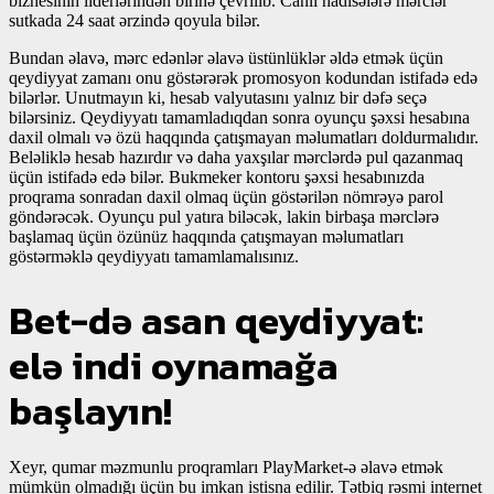
biznesinin liderlərindən birinə çevrilib. Canlı hadisələrə mərclər
sutkada 24 saat ərzində qoyula bilər.
Bundan əlavə, mərc edənlər əlavə üstünlüklər əldə etmək üçün
qeydiyyat zamanı onu göstərərək promosyon kodundan istifadə edə
bilərlər. Unutmayın ki, hesab valyutasını yalnız bir dəfə seçə
bilərsiniz. Qeydiyyatı tamamladıqdan sonra oyunçu şəxsi hesabına
daxil olmalı və özü haqqında çatışmayan məlumatları doldurmalıdır.
Beləliklə hesab hazırdır və daha yaxşılar mərclərdə pul qazanmaq
üçün istifadə edə bilər. Bukmeker kontoru şəxsi hesabınızda
proqrama sonradan daxil olmaq üçün göstərilən nömrəyə parol
göndərəcək. Oyunçu pul yatıra biləcək, lakin birbaşa mərclərə
başlamaq üçün özünüz haqqında çatışmayan məlumatları
göstərməklə qeydiyyatı tamamlamalısınız.
Bet-də asan qeydiyyat:
elə indi oynamağa
başlayın!
Xeyr, qumar məzmunlu proqramları PlayMarket-ə əlavə etmək
mümkün olmadığı üçün bu imkan istisna edilir. Tətbiq rəsmi internet