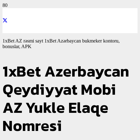
1xBet AZ rəsmi sayt 1xBet Azərbaycan bukmeker kontoru,
bonuslar, APK
1xBet Azerbaycan
Qeydiyyat Mobi
AZ Yukle Elaqe
Nomresi