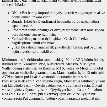
idmana mərc edə, həm də kazinolara və televiziya oyunlarına çıxış
əldə edə bilərlər.
BK 1xBet hər ay kuponlar döyüşü keçirir və oyunçulara əlavə
bonus almaq imkanı verir.
Burada 1xbet APK endirməsi haqqında bütün məlumatları
tapa bilərsiniz.
Proqramın funksionallığı və dizaynı istifadəçilərin əsas saytda
gördüklərinə tam uyğun gəlir.
Yerləşdirilmiş mərclər üçün şirkət “Cash Out” erkən
nağdlaşdırma təklif edə bilər.
Şirkət bu sahədə yaranan ilk şirkətlərdən biridir, pul oyunları
üçün əlverişli şərait təklif edir.
Minimum hesab doldurulmasının məbləği 50-dir AZN bütün ödəniş
üsulları üçün. Vəsaitləri Visa, Mastercard, Maestro, Visa Qiwi
Wallet ödəniş sistemləri və Beeline, MTS, Tele2 və Megafon mobil
operatorları vasitəsilə çıxarmaq olar. Manat kartlar üçün 15 min rubl,
AZN elektron pul kisələri və mobil operatorlar üçün şirkət
komissiya tələb etmir. Veb saytına keçin, Mərclər və səhifənin yuxarı
sağ küncündə yaşıl « Qeydiyyatdan keç » düyməsini secin. Ölkəni
və istədiyiniz valyutanı göstərin.Qeydiyyat haqqında ətraflı məlumat
əldə edin 1xBet. Sonra, pul çıxarmaq üçün ozuvuze uygun bir
yontem seçin.Pul çıxarmağın bütün yolları haqqında melumat alin.