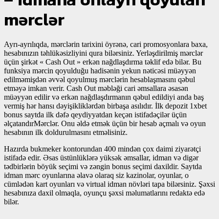
mərclər
Ayrı-ayrılıqda, mərclərin tarixini öyrənə, cari promosyonlara baxa,
hesabınızın təhlükəsizliyini qura bilərsiniz. Yerləşdirilmiş mərclər
üçün şirkət « Cash Out » erkən nağdlaşdırma təklif edə bilər. Bu
funksiya mərcin qoyulduğu hadisənin yekun nəticəsi müəyyən
edilməmişdən əvvəl qoyulmuş mərclərin hesablaşmasını qəbul
etməyə imkan verir. Cash Out məbləği cari əmsallara əsasən
müəyyən edilir və erkən nağdlaşdırmanın qəbul edildiyi anda baş
vermiş hər hansı dəyişikliklərdən birbaşa asılıdır. İlk depozit 1xbet
bonus saytda ilk dəfə qeydiyyatdan keçən istifadəçilər üçün
əlçatandırMərclər. Onu əldə etmək üçün bir hesab açmalı və oyun
hesabının ilk doldurulmasını etməlisiniz.
Hazırda bukmeker kontorundan 400 mindən çox daimi ziyarətçi
istifadə edir. Əsas üstünlüklərə yüksək əmsallar, idman və digər
tədbirlərin böyük seçimi və zəngin bonus seçimi daxildir. Saytda
idman mərc oyunlarına əlavə olaraq siz kazinolar, oyunlar, o
cümlədən kart oyunları və virtual idman növləri tapa bilərsiniz. Şəxsi
hesabınıza daxil olmaqla, oyunçu şəxsi məlumatlarını redaktə edə
bilər.