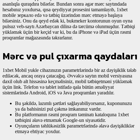
asanlıqla quraşdıra bilərlər. Bundan sonra əgər mərc saytındada
hesabınız yoxdursa, qısa qeydiyyat prosesini tamamlayıb, 1xbet
mobile зеркало edə və tətbiq üzərindən mərc etməyə başlaya
bilərsiniz. Onu da qeyd edək ki, bukmeker kontorunun oyun oyna
pulsuz veb-saytı Azərbaycan dilinə də tərcümə olunmuşdur. Tətbiqi
yükləmək üçün bir keçid var ki, bu da iPhone və iPad üçün rəsmi
proqramlar mağazasında təkrarlanır.
Mərc və pul çıxarma qaydaları
1xbet Mobil yukle cihazınızın parametrlərində bir az dəyişiklik tələb
ediləcək, ancaq oraya çatacağıq. Əvvəlcə saytın mobil versiyasına
daxil olub alt hissəsinə keçməlisiniz, mobil tətbiqetməni yükləmək
üçün link. Telefon və tablet istifadə qala bütün əməliyyat
sistemlərində Android, iOS və Java proqramları yaradılır.
Bu şəkildə, lazımlı şərtləri sağlayabiliyorsanız, kuponunuzu
ya da bahisinizi pul çəkmə imkanınız vardır.
Bu platformanın rəsmi proqram təminatı kataloquna 1xbet
tətbiqini əlavə etməmək Google-un siyasətidir.
Oyunçuların təhlükəsizlik parametrlərində əlavə dəyişikliklər
etməyə ehtiyac yoxdur.