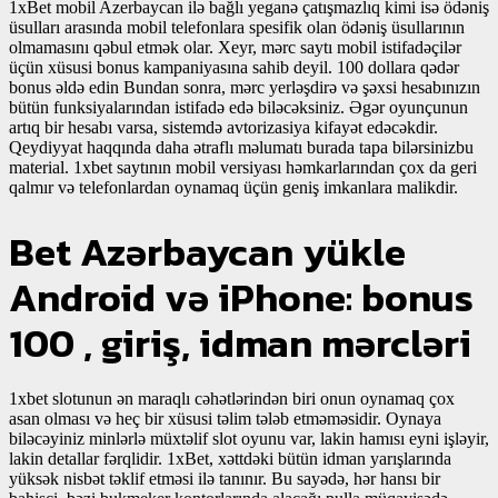
1xBet mobil Azerbaycan ilə bağlı yeganə çatışmazlıq kimi isə ödəniş
üsulları arasında mobil telefonlara spesifik olan ödəniş üsullarının
olmamasını qəbul etmək olar. Xeyr, mərc saytı mobil istifadəçilər
üçün xüsusi bonus kampaniyasına sahib deyil. 100 dollara qədər
bonus əldə edin Bundan sonra, mərc yerləşdirə və şəxsi hesabınızın
bütün funksiyalarından istifadə edə biləcəksiniz. Əgər oyunçunun
artıq bir hesabı varsa, sistemdə avtorizasiya kifayət edəcəkdir.
Qeydiyyat haqqında daha ətraflı məlumatı burada tapa bilərsinizbu
material. 1xbet saytının mobil versiyası həmkarlarından çox da geri
qalmır və telefonlardan oynamaq üçün geniş imkanlara malikdir.
Bet Azərbaycan yükle
Android və iPhone: bonus
100 , giriş, idman mərcləri
1xbet slotunun ən maraqlı cəhətlərindən biri onun oynamaq çox
asan olması və heç bir xüsusi təlim tələb etməməsidir. Oynaya
biləcəyiniz minlərlə müxtəlif slot oyunu var, lakin hamısı eyni işləyir,
lakin detallar fərqlidir. 1xBet, xəttdəki bütün idman yarışlarında
yüksək nisbət təklif etməsi ilə tanınır. Bu sayədə, hər hansı bir