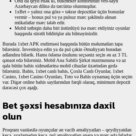
Onu da qeyd edək ki, bukmeker kontorunun veb-saytı
Azərbaycan dilinə də tərcümə olunmuşdur.
1xBet « yalnız ona görə » təkrar depozitlər üçün bonuslar
vermir – bonus pul və ya pulsuz mərc şəklində alınan
mükafatlar mərc tələb edir.
Mobil tətbiqin daha biri üstünlüyü isə mərc etdiyiniz oyunlar
haqqında sürətli bildirişlər ala bilməyinizdir.
Burada 1xbet APK endirməsi haqqında bütün məlumatları tapa
bilərsiniz. İnvestisiya edin ya da pul çəkin Əməliyyatı buradan
adlandıra bilərik. Hansı ödəmə üsulunu seçsəniz seçin ən az 3 TL
qənaət edə bilərsiniz. Mobil Ana Səhifə Şirkət məzmununa və az
qala bütün bahis xidmətlərinə mobil cihazlar üzərindən gedə
bilərsiniz. Bahis, 1xbet canlı bahis, Çoxlu Canlı Oyunlar, 1xbet
Casino, 1xbet Casino Oyunları, Toto və Bahis oynamaq üçün seçim
var. Digər online bahis saytlarından fərqli olaraq, minimum depozit
dərəcəsi çox aşağı.
Bet şəxsi hesabınıza daxil
olun
Proqram vasitəsilə oyunçular ən vacib əməliyyatları – qeydiyyatdan
keçə, yoxlamadan keçə, pul əməliyyatları apara və mərc edə bilərlər.