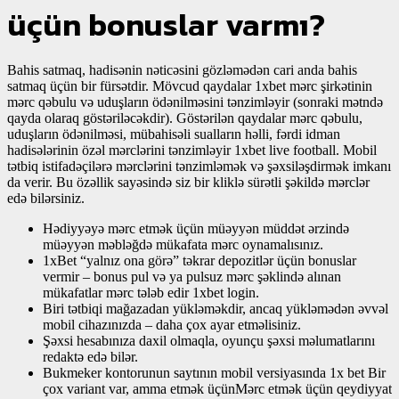
üçün bonuslar varmı?
Bahis satmaq, hadisənin nəticəsini gözləmədən cari anda bahis
satmaq üçün bir fürsətdir. Mövcud qaydalar 1xbet mərc şirkətinin
mərc qəbulu və uduşların ödənilməsini tənzimləyir (sonraki mətndə
qayda olaraq göstəriləcəkdir). Göstərilən qaydalar mərc qəbulu,
uduşların ödənilməsi, mübahisəli sualların həlli, fərdi idman
hadisələrinin özəl mərclərini tənzimləyir 1xbet live football. Mobil
tətbiq istifadəçilərə mərclərini tənzimləmək və şəxsiləşdirmək imkanı
da verir. Bu özəllik sayəsində siz bir kliklə sürətli şəkildə mərclər
edə bilərsiniz.
Hədiyyəyə mərc etmək üçün müəyyən müddət ərzində
müəyyən məbləğdə mükafata mərc oynamalısınız.
1xBet “yalnız ona görə” təkrar depozitlər üçün bonuslar
vermir – bonus pul və ya pulsuz mərc şəklində alınan
mükafatlar mərc tələb edir 1xbet login.
Biri tətbiqi mağazadan yükləməkdir, ancaq yükləmədən əvvəl
mobil cihazınızda – daha çox ayar etməlisiniz.
Şəxsi hesabınıza daxil olmaqla, oyunçu şəxsi məlumatlarını
redaktə edə bilər.
Bukmeker kontorunun saytının mobil versiyasında 1x bet Bir
çox variant var, amma etmək üçünMərc etmək üçün qeydiyyat