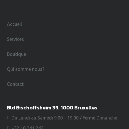
Accueil
Services
Boutique
Qui somme nous?
Contact
Bld Bischoffsheim 39, 1000 Bruxelles
Du Lundi au Samedi 9:00 – 19:00 / Fermé Dimanche
+32 10 241 242