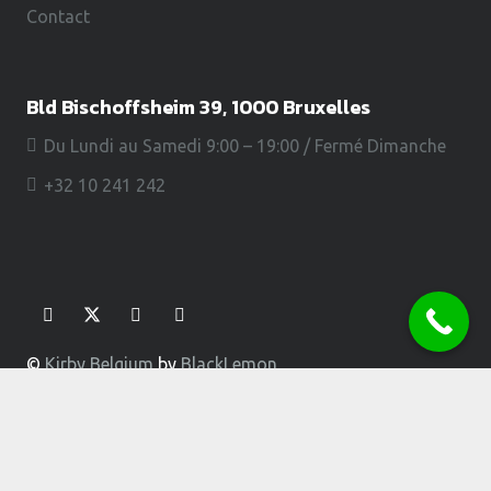
Contact
Bld Bischoffsheim 39, 1000 Bruxelles
Du Lundi au Samedi 9:00 – 19:00 / Fermé Dimanche
+32 10 241 242
©
Kirby Belgium
by
BlackLemon