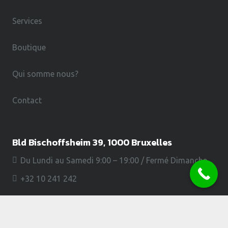
Services
Boutique
Qui somme nous?
Contact
Bld Bischoffsheim 39, 1000 Bruxelles
Du Lundi au Samedi 9:00 – 19:00 / Fermé Dimanche
+32 10 241 242