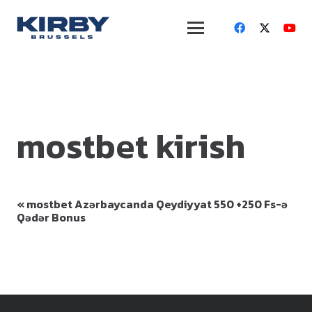
mostbet kirish
« mostbet Azərbaycanda Qeydiyyat 550 +250 Fs-ə
Qədər Bonus