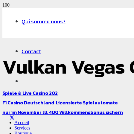
Qui somme nous?
Contact
Vulkan Vegas
Spiele & Live Casino 202
F1 Casino Deutschland ️ Lizensierte Spielautomate
nur im November lll 400 Willkommensbonus sichern
Accueil
Services
Boutique