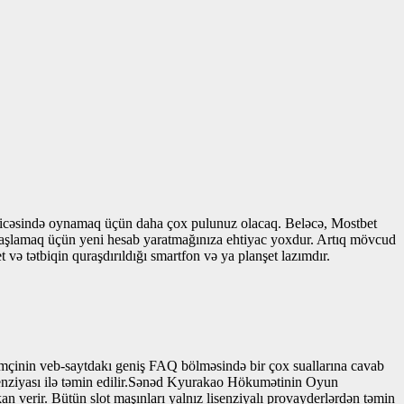
əticəsində oynamaq üçün daha çox pulunuz olacaq. Beləcə, Mostbet
 başlamaq üçün yeni hesab yaratmağınıza ehtiyac yoxdur. Artıq mövcud
t və tətbiqin quraşdırıldığı smartfon və ya planşet lazımdır.
həmçinin veb-saytdakı geniş FAQ bölməsində bir çox suallarına cavab
senziyası ilə təmin edilir.Sənəd Kyurakao Hökumətinin Oyun
an verir. Bütün slot maşınları yalnız lisenziyalı provayderlərdən təmin