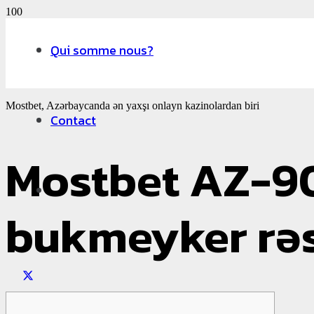
Qui somme nous?
Mostbet, Azərbaycanda ən yaxşı onlayn kazinolardan biri
Contact
Mostbet AZ-90
bukmeyker rəs