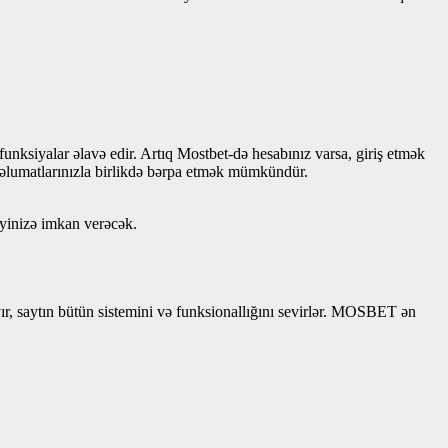
ə funksiyalar əlavə edir. Artıq Mostbet-də hesabınız varsa, giriş etmək
məlumatlarınızla birlikdə bərpa etmək mümkündür.
əyinizə imkan verəcək.
ayır, saytın bütün sistemini və funksionallığını sevirlər. MOSBET ən