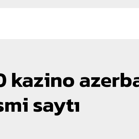
 kazino azerb
mi saytı