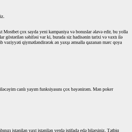
iz.
axt Mostbet çox sayda yeni kampaniya və bonuslar əlavə edir, bu yolla
göstərilən səhifəsi var ki, burada siz hadisənin tarixi və vaxtı ilə
əyib vəziyyəti qiymətləndirərək ən yaxşı əmsalla qazanan mərc qoya
ə biləcəyim canlı yayım funksiyasını çox bəyənirəm. Mən poker
ızı istənilən vaxt istənilən yerdə istifadə edə bilərsiniz. Tətbiq