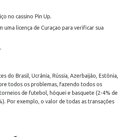
iço no cassino Pin Up.
 uma licença de Curaçao para verificar sua
.
 do Brasil, Ucrânia, Rússia, Azerbaijão, Estônia,
bre todos os problemas, fazendo todos os
 torneios de futebol, hóquei e basquete (2-4% de
%). Por exemplo, o valor de todas as transações