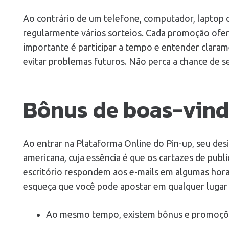
Ao contrário de um telefone, computador, laptop 
regularmente vários sorteios. Cada promoção ofer
importante é participar a tempo e entender claram
evitar problemas futuros. Não perca a chance de s
Bônus de boas-vind
Ao entrar na Plataforma Online do Pin-up, seu desi
americana, cuja essência é que os cartazes de pu
escritório respondem aos e-mails em algumas horas. 
esqueça que você pode apostar em qualquer lugar c
Ao mesmo tempo, existem bônus e promoções