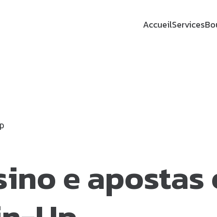
Accueil
Services
Bo
Up
sino e apostas 
Pin-Up