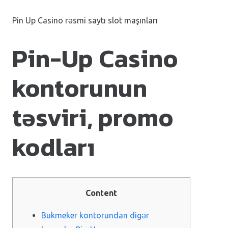
Pin Up Casino rəsmi saytı slot maşınları
Pin-Up Casino
kontorunun
təsviri, promo
kodları
Content
Bukmeker kontorundan digər