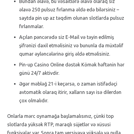
Bundan əlavə, bu vəsaitlərə əlavə olaraq siz
əlavə 250 pulsuz fırlanma əldə edə bilərsiniz –
saytda pin up az təqdim olunan slotlarda pulsuz
fırlanmalar.
Açılan pəncərədə siz E-Mail və təyin edilmiş
şifrənizi daxil etməlisiniz və bununla da müxtəlif
qumar əyləncələrinə giriş əldə etməlisiniz.
Pin-up Casino Online dəstək Kömək həftənin hər
günü 24/7 aktivdir.
Əgər məbləğ 21-i keçərsə, o zaman istifadəçi
avtomatik olaraq itirir, xalların sayı isə dilerdən
çox olmalıdır.
Onlarla mərc oynamağa başlamalısınız, çünki top
slotlarda yüksək RTP, maraqlı süjetlər və xüsusi
funksiyalar var. Sonra tam versiyaya yüksələ və pulla