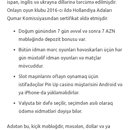
ispan, ingilis və ukrayna dillərinə tərcümə edilmişdir.
Onlayn oyun klubu 2016-cı ildə Hollandiya Adaları
Qumar Komissiyasından sertifikat əldə etmişdir.
Doğum günündən 7 gün əvvəl və sonra 7 AZN
məbləğində depozit bonusu var.
Bütün idman mərc oyunları həvəskarları üçün hər
gün müxtəlif idman oyunları və matçlar
mövcuddur.
Slot maşınlarını oflayn oynamaq üçün
istifadəçilər Pin Up casino müştərisini Android və
ya iPhone-da yükləməlidirlər.
Valyuta bir dəfə seçilir, seçimdən asılı olaraq
ödəmə xidmətləri dəyişə bilər.
Adətən bu, kiçik məbləğdir, məsələn, dollar və ya