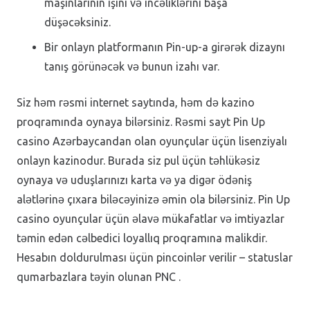
maşınlarının işini və incəliklərini başa
düşəcəksiniz.
Bir onlayn platformanın Pin-up-a girərək dizaynı
tanış görünəcək və bunun izahı var.
Siz həm rəsmi internet saytında, həm də kazino
proqramında oynaya bilərsiniz. Rəsmi sayt Pin Up
casino Azərbaycandan olan oyunçular üçün lisenziyalı
onlayn kazinodur. Burada siz pul üçün təhlükəsiz
oynaya və uduşlarınızı karta və ya digər ödəniş
alətlərinə çıxara biləcəyinizə əmin ola bilərsiniz. Pin Up
casino oyunçular üçün əlavə mükafatlar və imtiyazlar
təmin edən cəlbedici loyallıq proqramına malikdir.
Hesabın doldurulması üçün pincoinlər verilir – statuslar
qumarbazlara təyin olunan PNC .