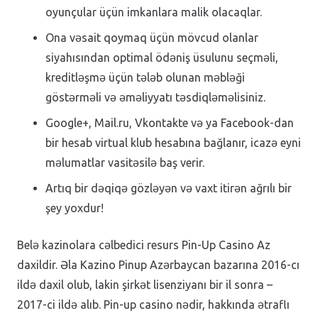
oyunçular üçün imkanlara malik olacaqlar.
Ona vəsait qoymaq üçün mövcud olanlar
siyahısından optimal ödəniş üsulunu seçməli,
kreditləşmə üçün tələb olunan məbləği
göstərməli və əməliyyatı təsdiqləməlisiniz.
Google+, Mail.ru, Vkontakte və ya Facebook-dan
bir hesab virtual klub hesabına bağlanır, icazə eyni
məlumatlar vasitəsilə baş verir.
Artıq bir dəqiqə gözləyən və vaxt itirən ağrılı bir
şey yoxdur!
Belə kazinolara cəlbedici resurs Pin-Up Casino Az
daxildir. Əla Kazino Pinup Azərbaycan bazarına 2016-cı
ildə daxil olub, lakin şirkət lisenziyanı bir il sonra –
2017-ci ildə alıb. Pin-up casino nədir, hakkında ətraflı