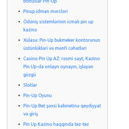
bonuslar Pin-Up
Pinup idman mərcləri
Ödəniş sistemlərinin icmalı pin up
kazino
Xülasə: Pin-Up bukmeker kontorunun
üstünlükləri və mənfi cəhətləri
Casino Pin Up AZ: rəsmi sayt, Kazino
Pin Up-da onlayn oynayın, işləyən
güzgü
Slotlar
Pin-Up Oyunu
Pin-Up Bet şəxsi kabinetinə qeydiyyat
və giriş
Pin Up Kazino haqqında tez-tez