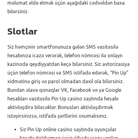
məlumat əldə etmək üçün aşağıdaki cədvəldən baxa
bilərsiniz.
Slotlar
Siz həmçinin smartfonunuza gələn SMS vasitəsilə
hesabınıza icazə verərək, telefon nömrəsi ilə onlayn
kazinoda qeydiyyatdan keçə bilərsiniz. Siz avtorizasiya
üçün telefon nömrəsi və SMS istifadə edərək, “Pin Up”
xidmətinə giriş və parol olmadan daxil ola bilərsiniz.
Bundan əlavə qonaqlar VK, Facebook və ya Google
hesabları vasitəsilə Pin-Up casino saytında hesabı
aktivləşdirə biləcəklər. Bonusları aktivləşdirmək
istəyirsinizsə, istifadə şərtlərini oxumalısınız.
Siz Pin Up online casino saytında oyunçular
hesabı doldurmaq üçün ölkədə icazə verilən