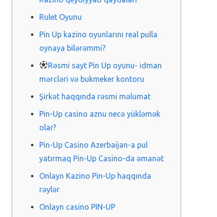
Rulet Oyunu
Pin Up kazino oyunlarını real pulla
oynaya bilərəmmi?
Rəsmi sayt Pin Up oyunu- idman
mərcləri və bukmeker kontoru
Şirkət haqqında rəsmi məlumat
Pin-Up casino aznu necə yükləmək
olar?
Pin-Up Casino Azerbaijan-a pul
yatırmaq Pin-Up Casino-da əmanət
Onlayn Kazino Pin-Up haqqında
rəylər
Onlayn casino PIN-UP