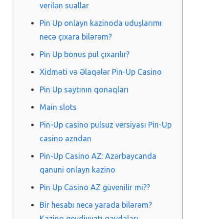
verilən suallar
Pin Up onlayn kazinoda uduşlarımı
necə çıxara bilərəm?
Pin Up bonus pul çıxarılır?
Xidməti və Əlaqələr Pin-Up Casino
Pin Up saytının qonaqları
Main slots
Pin-Up casino pulsuz versiyası Pin-Up
casino azndan
Pin-Up Casino AZ: Azərbaycanda
qanuni onlayn kazino
Pin Up Casino AZ güvenilir mi??
Bir hesabı necə yarada bilərəm?
Kazino qeydiyyatı qaydaları