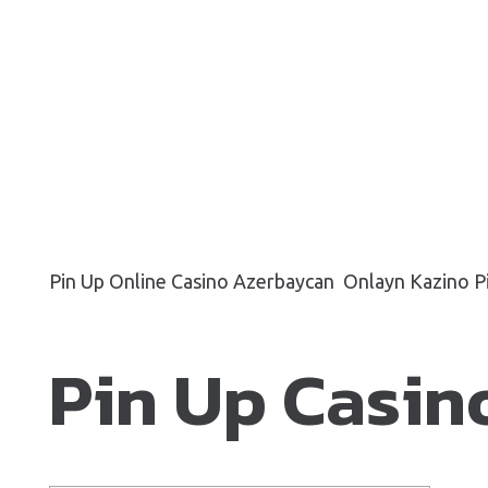
Pin Up Online Casino Azerbaycan ️ Onlayn Kazino P
Pin Up Casin