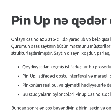
Pin Up nə qədər 
Onlayn casino az 2016-cı ildə yaradılıb və belə qı
Qurumun əsas saytının bütün məzmunu müştərilərin
strukturlaşdırılmışdır. Saytın dizaynı xoşdur, parlaq
Qeydiyyatdan keçmiş istifadəçilər bu prosedur
Pin-Up, istifadəçi dostu interfeysi və maraqlı
Pinkonları real pul və qiymətli hədiyyələrlə d
Bu studiyaların əyləncələri Pinup Casino slo
Bundan sonra ən çox bəyəndiyiniz birini seçin və on