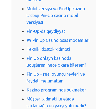
Mobil versiya və Pin-Up kazino
tətbiqi Pin-Up casino mobil
versiyası
Pin-Up-da qeydiyyat
🎮 Pin Up Casino əsas məqamları
Texniki dəstək xidməti
Pin Up onlayn kazinoda
uduşlarımı necə çıxara bilərəm?
Pin Up – real oyunçu rəyləri və
faydalı məlumatlar
Kazino proqramında bukmeker
Müştəri xidməti ilə əlaqə
saxlamağın ən yaxşı yolu nədir?