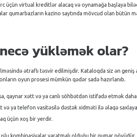
c üçün virtual kreditlər alacaq və oynamağa başlaya bilə
alar qumarbazların kazino saytında mövcud olan bütün ma
 necə yükləmək olar?
lməsində ətraflı təsvir edilmişdir. Kataloqda siz ən geniş
i onların oyun prosesi mümkün qədər sadə hazırlanıb.
sa, qaynar xətt və ya canlı söhbətdən istifadə etmək daha 
 və ya telefon vasitəsilə dəstək xidməti ilə əlaqə saxlaya 
 üçün xoş bir yerdir.
 uduşlu kombinasiyalar yaratmalı olduğu bir qumar növüdü