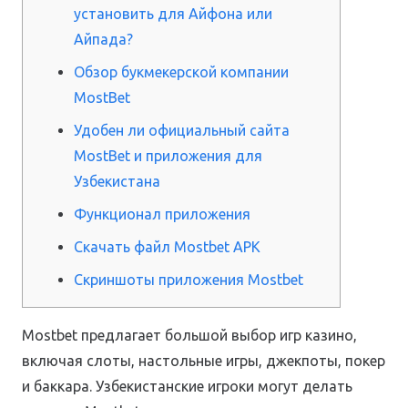
установить для Айфона или
Айпада?
Обзор букмекерской компании
MostBet
Удобен ли официальный сайта
MostBet и приложения для
Узбекистана
Функционал приложения
Скачать файл Mostbet APK
Скриншоты приложения Mostbet
Mostbet предлагает большой выбор игр казино,
включая слоты, настольные игры, джекпоты, покер
и баккара. Узбекистанские игроки могут делать