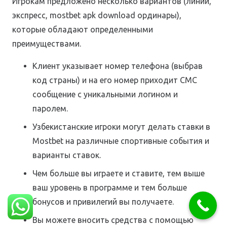
Игрокам предложено несколько вариантов (линии,
экспресс, mostbet apk download ординары),
которые обладают определенными
преимуществами.
Клиент указывает номер телефона (выбрав
код страны) и на его номер приходит СМС
сообщение с уникальными логином и
паролем.
Узбекистанские игроки могут делать ставки в
Mostbet на различные спортивные события и
варианты ставок.
Чем больше вы играете и ставите, тем выше
ваш уровень в программе и тем больше
бонусов и привилегий вы получаете.
Вы можете вносить средства с помощью