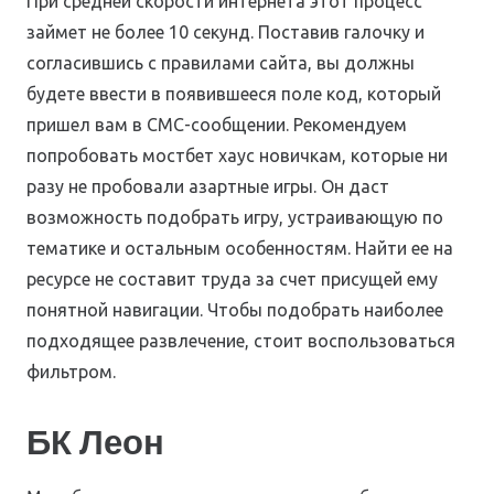
При средней скорости интернета этот процесс
займет не более 10 секунд. Поставив галочку и
согласившись с правилами сайта, вы должны
будете ввести в появившееся поле код, который
пришел вам в СМС-сообщении. Рекомендуем
попробовать мостбет хаус новичкам, которые ни
разу не пробовали азартные игры. Он даст
возможность подобрать игру, устраивающую по
тематике и остальным особенностям. Найти ее на
ресурсе не составит труда за счет присущей ему
понятной навигации. Чтобы подобрать наиболее
подходящее развлечение, стоит воспользоваться
фильтром.
БК Леон