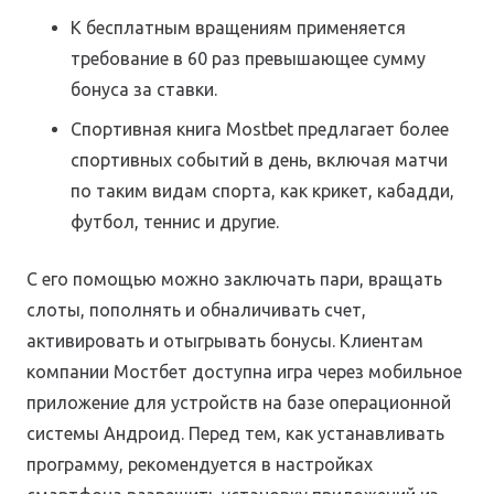
К бесплатным вращениям применяется
требование в 60 раз превышающее сумму
бонуса за ставки.
Спортивная книга Mostbet предлагает более
спортивных событий в день, включая матчи
по таким видам спорта, как крикет, кабадди,
футбол, теннис и другие.
С его помощью можно заключать пари, вращать
слоты, пополнять и обналичивать счет,
активировать и отыгрывать бонусы. Клиентам
компании Мостбет доступна игра через мобильное
приложение для устройств на базе операционной
системы Андроид. Перед тем, как устанавливать
программу, рекомендуется в настройках