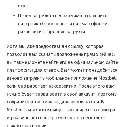
вкус.
Перед загрузкой необходимо отключить
настройки безопасности на смартфоне и
разрешить сторонние загрузки.
Хотя мы уже предоставили ссылку, которая
позволит вам скачать приложение прямо сейчас,
вы также можете найти его на официальном сайте
платформы для ставок. Вам может понадобиться
заново загрузить мобильное приложение Mostbet,
если оно работает некорректно. После этого вам
нужно будет снова войти в свой аккаунт, поэтому
сохраните и запомните данные для входа. В
Mostbet вы можете выбрать из широкого спектра
игр казино, которые разделены на несколько
важных категорий.