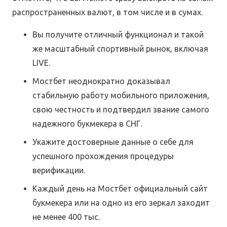
распространенных валют, в том числе и в сумах.
Вы получите отличный функционал и такой
же масштабный спортивный рынок, включая
LIVE.
Мостбет неоднократно доказывал
стабильную работу мобильного приложения,
свою честность и подтвердил звание самого
надежного букмекера в СНГ.
Укажите достоверные данные о себе для
успешного прохождения процедуры
верификации.
Каждый день на Мостбет официальный сайт
букмекера или на одно из его зеркал заходит
не менее 400 тыс.