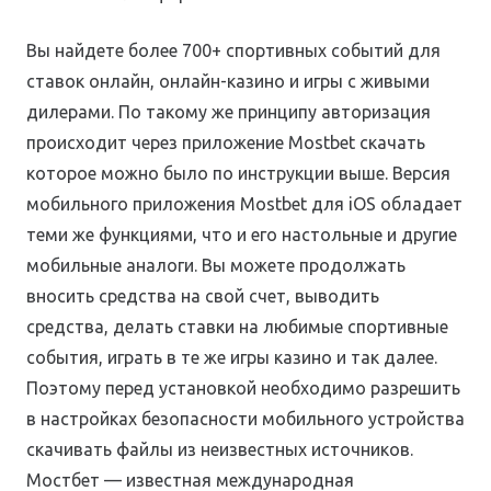
Вы найдете более 700+ спортивных событий для
ставок онлайн, онлайн-казино и игры с живыми
дилерами. По такому же принципу авторизация
происходит через приложение Mostbet скачать
которое можно было по инструкции выше. Версия
мобильного приложения Mostbet для iOS обладает
теми же функциями, что и его настольные и другие
мобильные аналоги. Вы можете продолжать
вносить средства на свой счет, выводить
средства, делать ставки на любимые спортивные
события, играть в те же игры казино и так далее.
Поэтому перед установкой необходимо разрешить
в настройках безопасности мобильного устройства
скачивать файлы из неизвестных источников.
Мостбет — известная международная