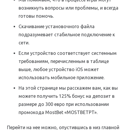
возникнуть вопросы или проблемы, и всегда
готовы помочь.
Скачивание установочного файла
подразумевает стабильное подключение к
сети.
Если устройство соответствует системным
требованиям, перечисленным в таблице
выше, любое устройство iOS может
использовать мобильное приложение.
На этой странице мы расскажем вам, как вы
можете получить 125% бонус на депозит в
размере до 300 евро при использовании
промокода MostBet «MOSTBETPT».
Перейти на нее можно, опустившись в низ главной