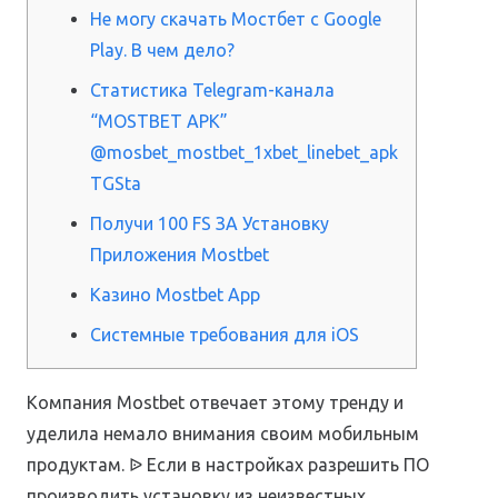
Не могу скачать Мостбет с Google
Play. В чем дело?
Статистика Telegram-канала
“MOSTBET APK”
@mosbet_mostbet_1xbet_linebet_apk
TGSta
Получи 100 FS ЗА Установку
Приложения Mostbet
Казино Mostbet App
Системные требования для iOS
Компания Mostbet отвечает этому тренду и
уделила немало внимания своим мобильным
продуктам. ᐉ Если в настройках разрешить ПО
производить установку из неизвестных