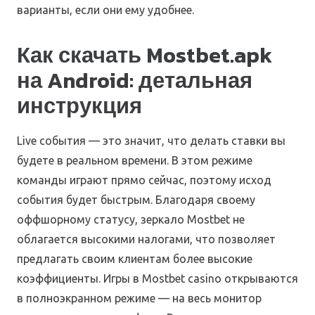
варианты, если они ему удобнее.
Как скачать Mostbet.apk
на Android: детальная
инструкция
Live события — это значит, что делать ставки вы
будете в реальном времени. В этом режиме
команды играют прямо сейчас, поэтому исход
события будет быстрым. Благодаря своему
оффшорному статусу, зеркало Mostbet не
облагается высокими налогами, что позволяет
предлагать своим клиентам более высокие
коэффициенты. Игры в Mostbet casino открываются
в полноэкранном режиме — на весь монитор