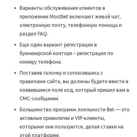
Варианты обслуживания клиентов в
приложении Mostbet включают живой чат,
электронную почту, телефонную помощь и
раздел FAQ.
Еще один вариант регистрации в
букмекерской конторе – регистрация по
номеру телефона.
Поставив галочку и согласившись с
правилами сайта, вы должны будете ввести в
появившееся поле код, который пришел вам в
СМС-сообщении.
Большинство программ лояльности Bet — это
активные привилегии и VIP-клиенты,
которыми они пользуются, делая ставки на
этой платформе.