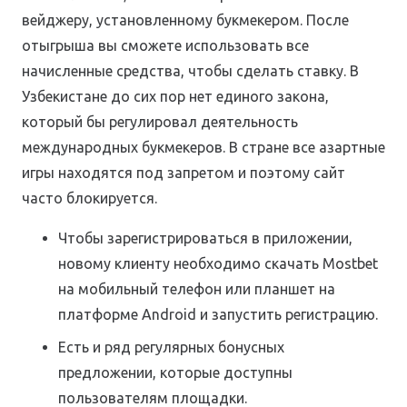
вейджеру, установленному букмекером. После
отыгрыша вы сможете использовать все
начисленные средства, чтобы сделать ставку. В
Узбекистане до сих пор нет единого закона,
который бы регулировал деятельность
международных букмекеров. В стране все азартные
игры находятся под запретом и поэтому сайт
часто блокируется.
Чтобы зарегистрироваться в приложении,
новому клиенту необходимо скачать Mostbet
на мобильный телефон или планшет на
платформе Android и запустить регистрацию.
Есть и ряд регулярных бонусных
предложении, которые доступны
пользователям площадки.