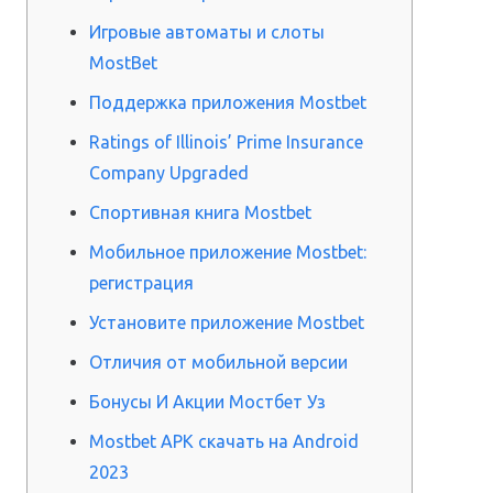
Игровые автоматы и слоты
MostBet
Поддержка приложения Mostbet
Ratings of Illinois’ Prime Insurance
Company Upgraded
Спортивная книга Mostbet
Мобильное приложение Mostbet:
регистрация
Установите приложение Mostbet
Отличия от мобильной версии
Бонусы И Акции Мостбет Уз
Mostbet APK скачать на Android
2023