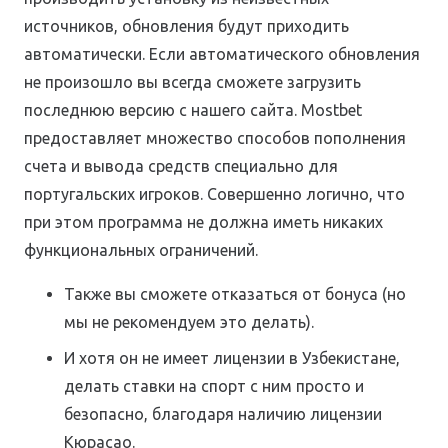
источников, обновления будут приходить
автоматически. Если автоматического обновления
не произошло вы всегда сможете загрузить
последнюю версию с нашего сайта. Mostbet
предоставляет множество способов пополнения
счета и вывода средств специально для
португальских игроков. Совершенно логично, что
при этом программа не должна иметь никаких
функциональных ограничений.
Также вы сможете отказаться от бонуса (но
мы не рекомендуем это делать).
И хотя он не имеет лицензии в Узбекистане,
делать ставки на спорт с ним просто и
безопасно, благодаря наличию лицензии
Кюрасао.