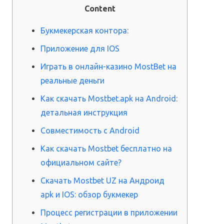
Content
Букмекерская контора:
Приложение для IOS
Играть в онлайн-казино MostBet на
реальные деньги
Как скачать Mostbet.apk на Android:
детальная инструкция
Совместимость с Android
Как скачать Mostbet бесплатно на
официальном сайте?
Скачать Mostbet UZ на Андроид
apk и IOS: обзор букмекер
Процесс регистрации в приложении