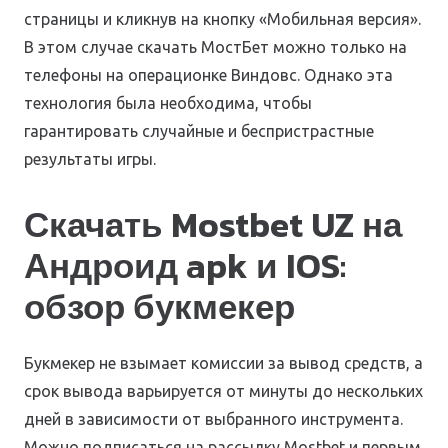
страницы и кликнув на кнопку «Мобильная версия».
В этом случае скачать МостБет можно только на
телефоны на операционке Виндовс. Однако эта
технология была необходима, чтобы
гарантировать случайные и беспристрастные
результаты игры.
Скачать Mostbet UZ на
Андроид apk и IOS:
обзор букмекер
Букмекер не взымает комиссии за вывод средств, а
срок вывода варьируется от минуты до нескольких
дней в зависимости от выбранного инструмента.
Можно подписаться на рассылку Mostbet и первым