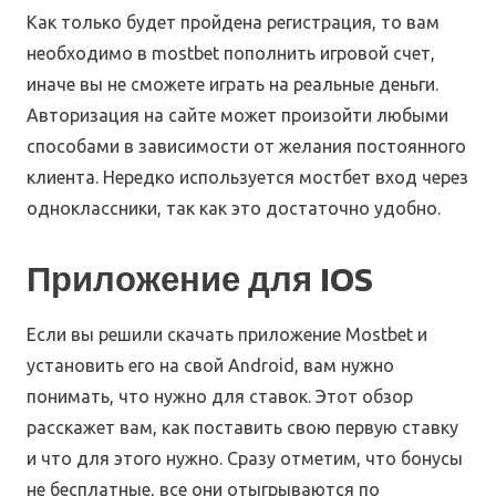
Как только будет пройдена регистрация, то вам
необходимо в mostbet пополнить игровой счет,
иначе вы не сможете играть на реальные деньги.
Авторизация на сайте может произойти любыми
способами в зависимости от желания постоянного
клиента. Нередко используется мостбет вход через
одноклассники, так как это достаточно удобно.
Приложение для IOS
Если вы решили скачать приложение Mostbet и
установить его на свой Android, вам нужно
понимать, что нужно для ставок. Этот обзор
расскажет вам, как поставить свою первую ставку
и что для этого нужно. Сразу отметим, что бонусы
не бесплатные, все они отыгрываются по