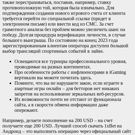
также перестраховаться, поставив, например, ставку
противоположную той, которая была изначально. Для
подтверждения создания нового игрового счета от клиента
требуется перейти по специальной ссылке (придет в
электронном письме) или ввести код из СМС. За счет
грамотного анализа без проблем можно увеличить шанс на
победу. Долгая процедура верификации личности, в случае
большого выигрыша. По состоянию на конец 2023 года
зарегистрированным клиентам оператора доступен большой
выбор трансляций спортивных событий в лайве.
Освещаются все турниры профессионального уровня,
проводимые на разных континентах.
Про особенности работы с инфлюенсерами в iGaming
вертикали вы можете почитать здесь.
Помните, что вы не нарушаете закон, если играете в
азартные игры онлайн – для бетторов нет никаких
запретов на использование зеркальных веб-ресурсов.
Их возможности почти не отстают от функционала
сайта, а в скорости обмена информации даже
опережают.
Например, делаете пополнение на 200 USD – на счет
получаете еще 200 USD. Лучший способ скачать 1xBet на
Андроид – это выполнить операцию через официальный сайт