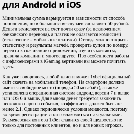
для Android и іOS
Минимальная сумма варьируется в зависимости от способа
пополнения, но в большинстве случаев составляет 50 рублей.
Деньги зачисляются на счет почти сразу (за исключением
банковского перевода), а платеж не облагается комиссией
(исключение – мобильные платежи). Отсюда можно открыть
статистику и результаты матчей, проверить купон по номеру,
перейти к скачиванию приложений, изучить контакты,
правила компании и многое другое. Про особенности работы
с инфлюенсерами в iGaming вертикали вы можете почитать
здесь.
Как уже говорилось, любой клиент может 1xbet официальный
сайт скачать на мобильный телефон. На смартфоне должно
иметься свободное место (порядка 50 мегабайт), а также
установлена операционная система андроид версии 7 и выше
или iOS 6 и выше. Для вывода денег требуется заключить
несколько пари на события, коэффициент должен быть не
менее 2.1. Однако периодически условия меняются, поэтому
во время регистрации стоит ознакомиться с актуальными.
Букмекерская контора 1хбет славится своей щедростью не
только для постоянных клиентов, но и для новых игроков.