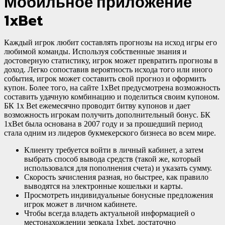
Мобильное приложение
1xBet
Каждый игрок любит составлять прогнозы на исход игры его
любимой команды. Используя собственные знания и
достоверную статистику, игрок может превратить прогнозы в
доход. Легко сопоставив вероятность исхода того или иного
события, игрок может составить свой прогноз и оформить
купон. Более того, на сайте 1xBet предусмотрена возможность
составить удачную комбинацию и поделиться своим купоном.
БК 1x Bet ежемесячно проводит битву купонов и дает
возможность игрокам получить дополнительный бонус. БК
1xBet была основана в 2007 году и за прошедший период
стала одним из лидеров букмекерского бизнеса во всем мире.
Клиенту требуется войти в личный кабинет, а затем
выбрать способ вывода средств (такой же, который
использовался для пополнения счета) и указать сумму.
Скорость зачисления разная, но быстрее, как правило
выводятся на электронные кошельки и карты.
Просмотреть индивидуальные бонусные предложения
игрок может в личном кабинете.
Чтобы всегда владеть актуальной информацией о
местонахождении зеркала 1xbet, достаточно