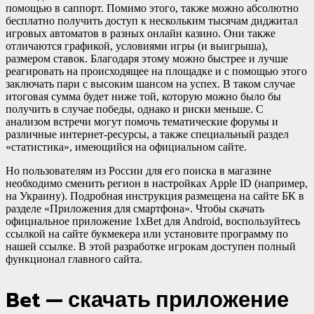
помощью в саппорт. Помимо этого, также можно абсолютно
бесплатно получить доступ к нескольким тысячам диджитал
игровых автоматов в разных онлайн казино. Они также
отличаются графикой, условиями игры (и выигрыша),
размером ставок. Благодаря этому можно быстрее и лучше
реагировать на происходящее на площадке и с помощью этого
заключать пари с высоким шансом на успех. В таком случае
итоговая сумма будет ниже той, которую можно было бы
получить в случае победы, однако и риски меньше. С
анализом встречи могут помочь тематические форумы и
различные интернет-ресурсы, а также специальный раздел
«статистика», имеющийся на официальном сайте.
Но пользователям из России для его поиска в магазине
необходимо сменить регион в настройках Apple ID (например,
на Украину). Подробная инструкция размещена на сайте БК в
разделе «Приложения для смартфона». Чтобы скачать
официальное приложение 1xBet для Android, воспользуйтесь
ссылкой на сайте букмекера или установите программу по
нашей ссылке. В этой разработке игрокам доступен полный
функционал главного сайта.
Bet — скачать приложение