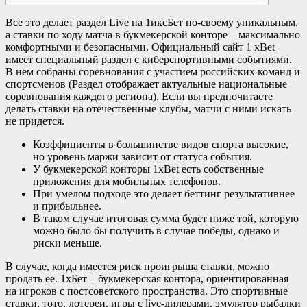
Все это делает раздел Live на 1иксБет по-своему уникальным,
а ставки по ходу матча в букмекерской конторе – максимально
комфортными и безопасными. Официальный сайт 1 xBet
имеет специальный раздел с киберспортивными событиями.
В нем собраны соревнования с участием российских команд и
спортсменов (Раздел отображает актуальные национальные
соревнования каждого региона). Если вы предпочитаете
делать ставки на отечественные клубы, матчи с ними искать
не придется.
Коэффициенты в большинстве видов спорта высокие,
но уровень маржи зависит от статуса события.
У букмекерской конторы 1xBet есть собственные
приложения для мобильных телефонов.
При умелом подходе это делает беттинг результативнее
и прибыльнее.
В таком случае итоговая сумма будет ниже той, которую
можно было бы получить в случае победы, однако и
риски меньше.
В случае, когда имеется риск проигрыша ставки, можно
продать ее. 1хБет – букмекерская контора, ориентированная
на игроков с постсоветского пространства. Это спортивные
ставки, тото, лотереи, игры с live-дилерами, эмулятор рыбалки