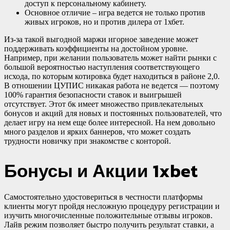
доступ к персональному кабинету.
Основное отличие – игра ведется не только против
живых игроков, но и против дилера от 1хбет.
Из-за такой выгодной маржи игорное заведение может
поддерживать коэффициенты на достойном уровне.
Например, при желании пользователь может найти рынки с
большой вероятностью наступления соответствующего
исхода, по которым котировка будет находиться в районе 2,0.
В отношении ЦУПИС никакая работа не ведется ― поэтому
100% гарантия безопасности ставок и выигрышей
отсутствует. Этот бк имеет множество привлекательных
бонусов и акций для новых и постоянных пользователей, что
делает игру на нем еще более интересной. На нем довольно
много разделов и ярких баннеров, что может создать
трудности новичку при знакомстве с конторой.
Бонусы и Акции 1xbet
Самостоятельно удостовериться в честности платформы
клиенты могут пройдя несложную процедуру регистрации и
изучить многочисленные положительные отзывы игроков.
Лайв режим позволяет быстро получить результат ставки, а