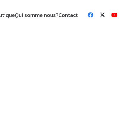
utique
Qui somme nous?
Contact