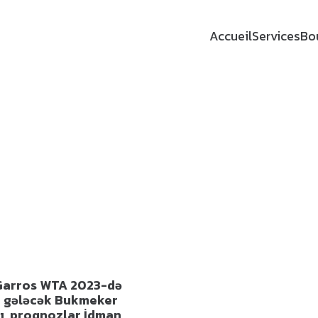
Accueil
Services
Bo
Garros WTA 2023-də
b gələcək Bukmeker
ı, proqnozlar İdman