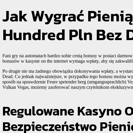
Jak Wygrać Pienią
Hundred Pln Bez 
Fani gry na automatach bardzo sobie cenią bonusy w postaci darmow
bonusów w kasynie on the internet wymaga wpłaty, aby się zakwalifi
Po drugie nie ma żadnego obowiązku dokonywania wpłaty, a wystarcz
Dead. Co jednak najważniejsze, w przypadku tego bonusu można wy?
sposób na sprawdzenie Feuer speiender berg (umgangssprachlich) Veg
Vulkan Vegas, możemy zaoferować naszym czytelnikom ekskluzywny
Regulowane Kasyno O
Bezpieczeństwo Pieni