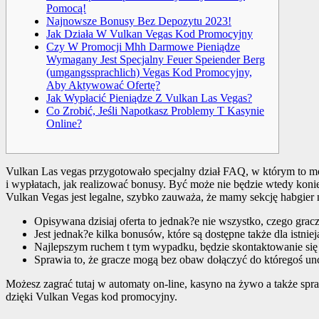
Pomocą!
Najnowsze Bonusy Bez Depozytu 2023!
Jak Działa W Vulkan Vegas Kod Promocyjny
Czy W Promocji Mhh Darmowe Pieniądze
Wymagany Jest Specjalny Feuer Speiender Berg
(umgangssprachlich) Vegas Kod Promocyjny,
Aby Aktywować Ofertę?
Jak Wypłacić Pieniądze Z Vulkan Las Vegas?
Co Zrobić, Jeśli Napotkasz Problemy T Kasynie
Online?
Vulkan Las vegas przygotowało specjalny dział FAQ, w którym to mo
i wypłatach, jak realizować bonusy. Być może nie będzie wtedy konie
Vulkan Vegas jest legalne, szybko zauważa, że mamy sekcję habgier n
Opisywana dzisiaj oferta to jednak?e nie wszystko, czego grac
Jest jednak?e kilka bonusów, które są dostępne także dla istnie
Najlepszym ruchem t tym wypadku, będzie skontaktowanie się z
Sprawia to, że gracze mogą bez obaw dołączyć do któregoś un
Możesz zagrać tutaj w automaty on-line, kasyno na żywo a także spr
dzięki Vulkan Vegas kod promocyjny.