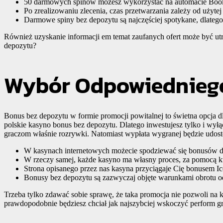
50 darmowych spinów możesz wykorzystać na automacie Book of
Po zrealizowaniu zlecenia, czas przetwarzania zależy od użytej
Darmowe spiny bez depozytu są najczęściej spotykane, dlatego,
Również uzyskanie informacji em temat zaufanych ofert może być utr
depozytu?
Wybór Odpowiedniego
Bonus bez depozytu w formie promocji powitalnej to świetna opcja 
polskie kasyno bonus bez depozytu. Dlatego inwestujesz tylko i wył
graczom właśnie rozrywki. Natomiast wypłata wygranej będzie udos
W kasynach internetowych możecie spodziewać się bonusów d
W rzeczy samej, każde kasyno ma własny proces, za pomocą kt
Strona opisanego przez nas kasyna przyciągaje Cię bonusem 
Bonusy bez depozytu są zazwyczaj objęte warunkami obrotu o
Trzeba tylko zdawać sobie sprawę, że taka promocja nie pozwoli na 
prawdopodobnie będziesz chciał jak najszybciej wskoczyć perform gr