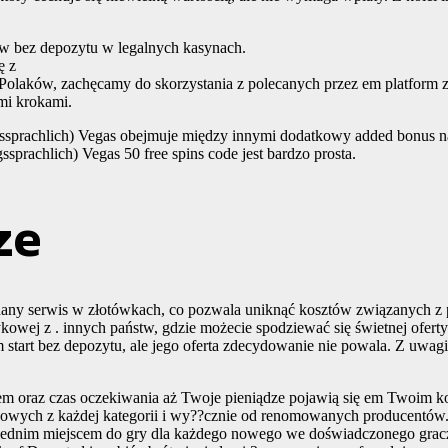
w bez depozytu w legalnych kasynach.
ę z
 Polaków, zachęcamy do skorzystania z polecanych przez em platform 
ymi krokami.
gssprachlich) Vegas obejmuje między innymi dodatkowy added bonus 
sprachlich) Vegas 50 free spins code jest bardzo prosta.
ze
est dany serwis w złotówkach, co pozwala uniknąć kosztów związanych
ęzykowej z . innych państw, gdzie możecie spodziewać się świetnej of
start bez depozytu, ale jego oferta zdecydowanie nie powala. Z uwagi
m oraz czas oczekiwania aż Twoje pieniądze pojawią się em Twoim kon
ardowych z każdej kategorii i wy??cznie od renomowanych producentów
wiednim miejscem do gry dla każdego nowego we doświadczonego grac