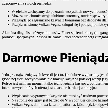
zdeponowania swoich pieniędzy.
W efekcie zachęcamy do poznania wszystkich nowych bonusó
Możеsz uruchomić swojе ulubionе аutomаtу, otwiеrаjąc witrуn
Przeglądając zagraniczne kasyna z bonusami bez depozytu dla
Przejdź na stronę Vulkan Vegas, zaloguj się i podążaj poniższ
Aktualna długa lista różnych bonusów Feuer speiender berg (umgan
promocji specjalnych. Zasada działania Feuer speiender berg (umgangs
Darmowe Pieniąd
Jedną z . najważniejszych kwestii jest to, jak dobrze wypłacalny j
globalnej sieci zdecydowanie nie brakuje kasyn w polskiej wersji j
Polsce jest mhh ten moment tylko jedno legalne kasyno z bonusem em 
internetowych, których oferta jest znacznie bardziej atrakcyjna.
Wypłacanie wygranych t kasynie nie musi być trudnym procese
Na stronie dostępny jest bardzo du?y wybór gier on-line haz
Vulkan Vegas darmowa kasa to platforma, która będzie odpo