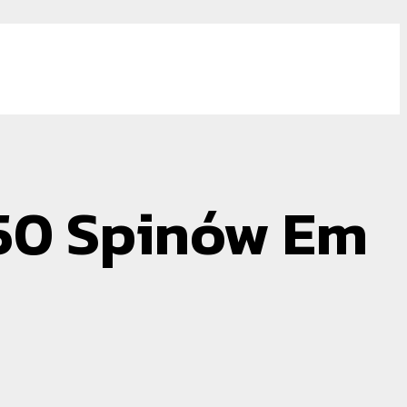
 50 Spinów Em