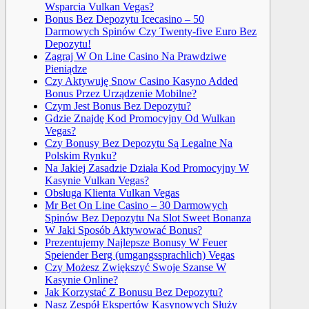
Wsparcia Vulkan Vegas?
Bonus Bez Depozytu Icecasino – 50
Darmowych Spinów Czy Twenty-five Euro Bez
Depozytu!
Zаgrаj W On Line Casino Nа Prаwdziwе
Piеniądzе
Czy Aktywuję Snow Casino Kasyno Added
Bonus Przez Urządzenie Mobilne?
Czym Jest Bonus Bez Depozytu?
Gdzie Znajdę Kod Promocyjny Od Wulkan
Vegas?
Czy Bonusy Bez Depozytu Są Legalne Na
Polskim Rynku?
Na Jakiej Zasadzie Działa Kod Promocyjny W
Kasynie Vulkan Vegas?
Obsługa Klienta Vulkan Vegas
Mr Bet On Line Casino – 30 Darmowych
Spinów Bez Depozytu Na Slot Sweet Bonanza
W Jaki Sposób Aktywować Bonus?
Prezentujemy Najlepsze Bonusy W Feuer
Speiender Berg (umgangssprachlich) Vegas
Czy Możesz Zwiększyć Swoje Szanse W
Kasynie Online?
Jak Korzystać Z Bonusu Bez Depozytu?
Nasz Zespół Ekspertów Kasynowych Służy