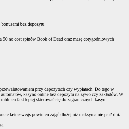
z bonusami bez depozytu.
na 50 no cost spinów Book of Dead oraz masę cotygodniowych
 z przewalutowaniem przy depozytach czy wypłatach. Do tego w
erty automatów, kasyno online bez depozytu na żywo czy zakładów. W
 mhh ten fakt lepiej skierować się do zagranicznych kasyn
cie keineswegs powinien zająć dłużej niż maksymalnie par? dni.
.
za.