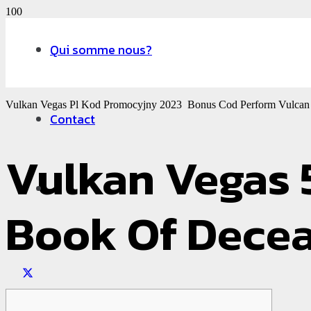
Qui somme nous?
Vulkan Vegas Pl Kod Promocyjny 2023 ️ Bonus Cod Perform Vulcan
Contact
Vulkan Vegas 
Book Of Decea