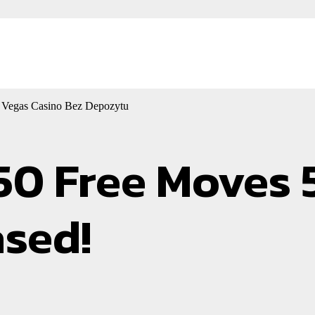
 Vegas Casino Bez Depozytu
50 Free Moves
sed!