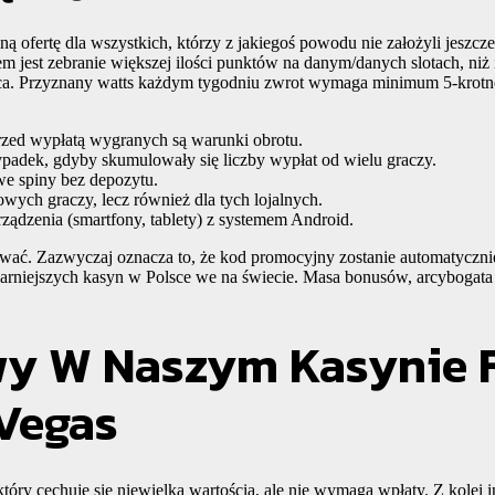
ą ofertę dla wszystkich, którzy z jakiegoś powodu nie założyli jeszc
jest zebranie większej ilości punktów na danym/danych slotach, niż i
jsca. Przyznany watts każdym tygodniu zwrot wymaga minimum 5-krotne
przed wypłatą wygranych są warunki obrotu.
wypadek, gdyby skumulowały się liczby wypłat od wielu graczy.
e spiny bez depozytu.
wych graczy, lecz również dla tych lojalnych.
rządzenia (smartfony, tablety) z systemem Android.
ywać. Zazwyczaj oznacza to, że kod promocyjny zostanie automatyczn
arniejszych kasyn w Polsce we na świecie. Masa bonusów, arcybogata oc
y W Naszym Kasynie F
Vegas
który cechuje się niewielką wartością, ale nie wymaga wpłaty. Z kol