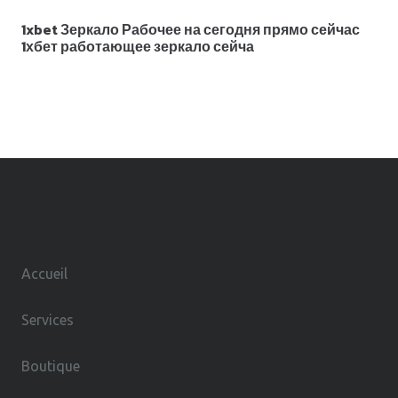
1xbet Зеркало Рабочее на сегодня прямо сейчас
1хбет работающее зеркало сейча
Accueil
Services
Boutique