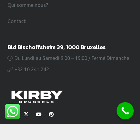
Qui somme nous?
Contact
Bld Bischoffsheim 39, 1000 Bruxelles
Du Lundi au Samedi 9:00 – 19:00 / Fermé Dimanche
+32 10 241 242
©
Kirby Belgium
by
BlackLemon