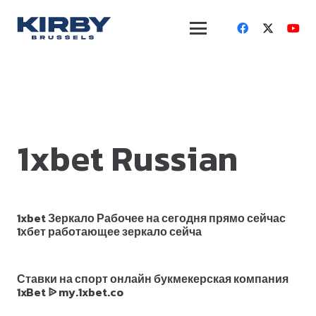
1xbet Russian
1xbet Зеркало Рабочее на сегодня прямо сейчас
1хбет работающее зеркало сейча
Ставки на спорт онлайн букмекерская компания
1xBet ᐉ my.1xbet.co