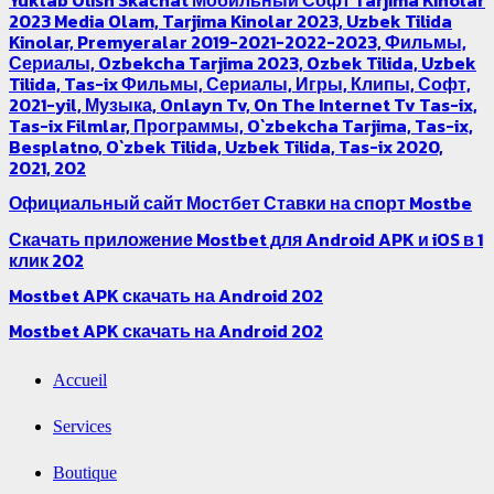
Yuklab Olish Skachat Мобильный Софт Tarjima Kinolar
2023 Media Olam, Tarjima Kinolar 2023, Uzbek Tilida
Kinolar, Premyeralar 2019-2021-2022-2023, Фильмы,
Сериалы, Ozbekcha Tarjima 2023, Ozbek Tilida, Uzbek
Tilida, Tas-ix Фильмы, Сериалы, Игры, Клипы, Софт,
2021-yil, Музыка, Onlayn Tv, On The Internet Tv Tas-ix,
Tas-ix Filmlar, Программы, O`zbekcha Tarjima, Tas-ix,
Besplatno, O`zbek Tilida, Uzbek Tilida, Tas-ix 2020,
2021, 202
Официальный сайт Мостбет Ставки на спорт Mostbe
Скачать приложение Mostbet для Android APK и iOS в 1
клик 202
Mostbet APK скачать на Android 202
Mostbet APK скачать на Android 202
Accueil
Services
Boutique