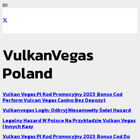
VulkanVegas
Poland
Vulkan Vegas Pl Kod Promocyjny 2023 ️ Bonus Cod
Perform Vulcan Vegas Casino Bez Depozyt
Vulkanvegas Login: Odkryj Niesamowity Świat Hazard
Legalny Hazard W Polsce Na Przykładzie Vulkan Vegas
I Innych Kasy
Vulkan Vegas Pl Kod Promocyjny 2023 ️ Bonus Cod Do