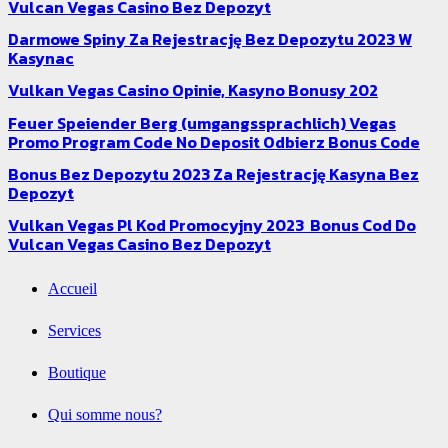
Vulcan Vegas Casino Bez Depozyt
Darmowe Spiny Za Rejestrację Bez Depozytu 2023 W
Kasynac
Vulkan Vegas Casino Opinie, Kasyno Bonusy 202
Feuer Speiender Berg (umgangssprachlich) Vegas
Promo Program Code No Deposit Odbierz Bonus Code
Bonus Bez Depozytu 2023 Za Rejestrację Kasyna Bez
Depozyt
Vulkan Vegas Pl Kod Promocyjny 2023 ️ Bonus Cod Do
Vulcan Vegas Casino Bez Depozyt
Accueil
Services
Boutique
Qui somme nous?