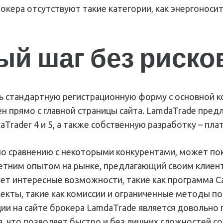
окера отсутствуют такие категории, как энергоносит
ый шаг без риско
ить стандартную регистрационную форму с основной 
н прямо с главной страницы сайта. LamdaTrade пре
Trader 4 и 5, а также собственную разработку – пл
 по сравнению с некоторыми конкурентами, может п
летним опытом на рынке, предлагающий своим клиен
ет интересные возможности, такие как программа C
пекты, такие как комиссии и ограниченные методы п
ции на сайте брокера LamdaTrade является довольно
, что позволяет быстро и без лишних сложностей со