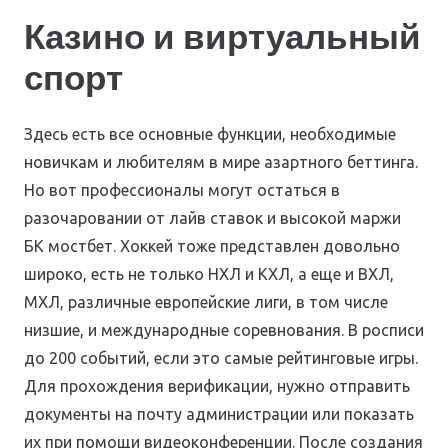
Казино и виртуальный
спорт
Здесь есть все основные функции, необходимые
новичкам и любителям в мире азартного беттинга.
Но вот профессионалы могут остаться в
разочаровании от лайв ставок и высокой маржи
БК мостбет. Хоккей тоже представлен довольно
широко, есть не только НХЛ и КХЛ, а еще и ВХЛ,
МХЛ, различные европейские лиги, в том числе
низшие, и международные соревнования. В росписи
до 200 событий, если это самые рейтинговые игры.
Для прохождения верификации, нужно отправить
документы на почту администрации или показать
их при помощи видеоконференции. После создания