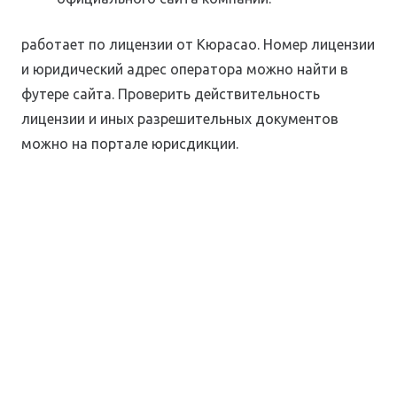
работает по лицензии от Кюрасао. Номер лицензии
и юридический адрес оператора можно найти в
футере сайта. Проверить действительность
лицензии и иных разрешительных документов
можно на портале юрисдикции.