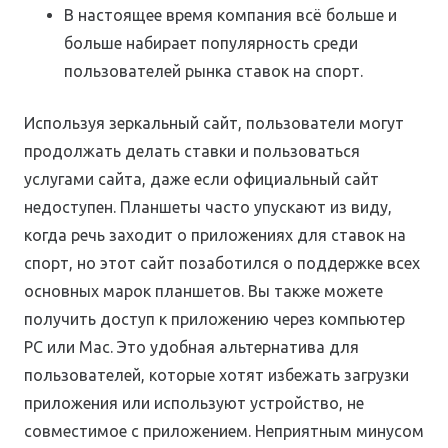
В настоящее время компания всё больше и
больше набирает популярность среди
пользователей рынка ставок на спорт.
Используя зеркальный сайт, пользователи могут
продолжать делать ставки и пользоваться
услугами сайта, даже если официальный сайт
недоступен. Планшеты часто упускают из виду,
когда речь заходит о приложениях для ставок на
спорт, но этот сайт позаботился о поддержке всех
основных марок планшетов. Вы также можете
получить доступ к приложению через компьютер
PC или Mac. Это удобная альтернатива для
пользователей, которые хотят избежать загрузки
приложения или используют устройство, не
совместимое с приложением. Неприятным минусом