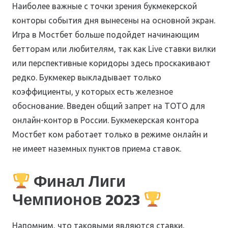
Наиболее важные с точки зрения букмекерской
конторы события дня вынесены на основной экран.
Игра в Мостбет больше подойдет начинающим
бетторам или любителям, так как Live ставки вилки
или перспективные коридоры здесь проскакивают
редко. Букмекер выкладывает только
коэффициенты, у которых есть железное
обоснование. Введен общий запрет на ТОТО для
онлайн-контор в России. Букмекерская контора
Мостбет ком работает только в режиме онлайн и
не имеет наземных пунктов приема ставок.
Финал Лиги
Чемпионов 2023
Напомним, что таковыми являются ставки,