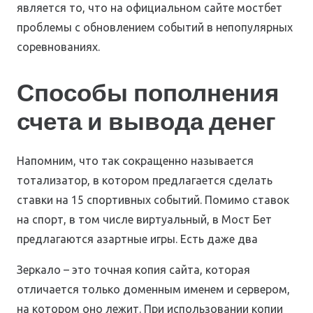
является то, что на официальном сайте мостбет
проблемы с обновлением событий в непопулярных
соревнованиях.
Способы пополнения
счета и вывода денег
Напомним, что так сокращенно называется
тотализатор, в котором предлагается сделать
ставки на 15 спортивных событий. Помимо ставок
на спорт, в том числе виртуальный, в Мост Бет
предлагаются азартные игры. Есть даже два
Зеркало – это точная копия сайта, которая
отличается только доменным именем и сервером,
на котором оно лежит. При использовании копии