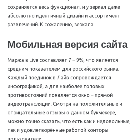
сохраняется весь функционал, и у зеркал даже
абсолютно идентичный дизайн и ассортимент
развлечений. К сожалению, зеркала
Мобильная версия сайта
Маржа в Live составляет 7 – 9%, что является
средним показателем для российского рынка.
Каждый поединок в Лайв сопровождается
инфографикой, а для наиболее топовых
противостояний появляется окно – прямой
видеотрансляции. Смотря на положительные и
отрицательные отзывы о данном букмекере,
можно точно сказать, что есть как и недовольные,
так и удовлетворённые работой конторы
пользователи.