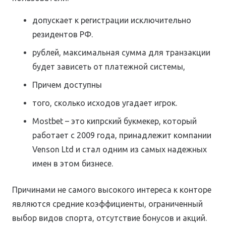
допускает к регистрации исключительно
резидентов РФ.
рублей, максимальная сумма для транзакции
будет зависеть от платежной системы,
Причем доступны
того, сколько исходов угадает игрок.
Mostbet – это кипрский букмекер, который
работает с 2009 года, принадлежит компании
Venson Ltd и стал одним из самых надежных
имен в этом бизнесе.
Причинами не самого высокого интереса к конторе
являются средние коэффициенты, ограниченный
выбор видов спорта, отсутствие бонусов и акций.