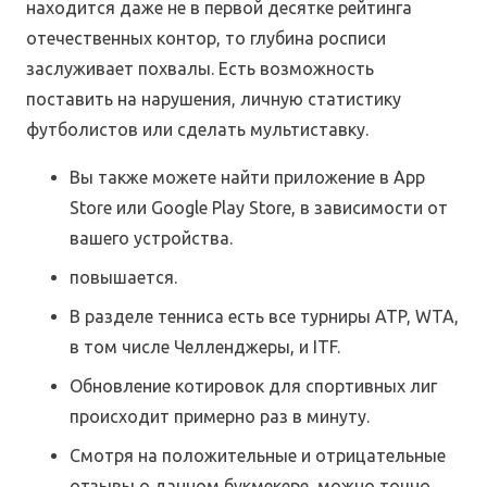
находится даже не в первой десятке рейтинга
отечественных контор, то глубина росписи
заслуживает похвалы. Есть возможность
поставить на нарушения, личную статистику
футболистов или сделать мультиставку.
Вы также можете найти приложение в App
Store или Google Play Store, в зависимости от
вашего устройства.
повышается.
В разделе тенниса есть все турниры ATP, WTA,
в том числе Челленджеры, и ITF.
Обновление котировок для спортивных лиг
происходит примерно раз в минуту.
Смотря на положительные и отрицательные
отзывы о данном букмекере, можно точно