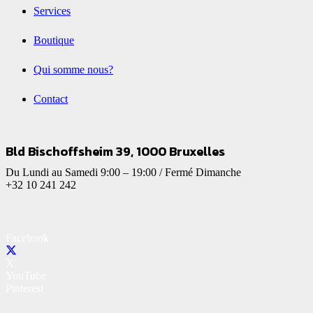
Services
Boutique
Qui somme nous?
Contact
Bld Bischoffsheim 39, 1000 Bruxelles
Du Lundi au Samedi 9:00 – 19:00 / Fermé Dimanche
+32 10 241 242
Facebook
X
YouTube
Pinterest