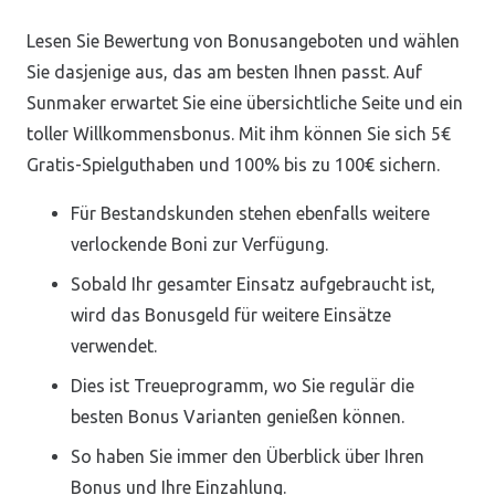
Lesen Sie Bewertung von Bonusangeboten und wählen
Sie dasjenige aus, das am besten Ihnen passt. Auf
Sunmaker erwartet Sie eine übersichtliche Seite und ein
toller Willkommensbonus. Mit ihm können Sie sich 5€
Gratis-Spielguthaben und 100% bis zu 100€ sichern.
Für Bestandskunden stehen ebenfalls weitere
verlockende Boni zur Verfügung.
Sobald Ihr gesamter Einsatz aufgebraucht ist,
wird das Bonusgeld für weitere Einsätze
verwendet.
Dies ist Treueprogramm, wo Sie regulär die
besten Bonus Varianten genießen können.
So haben Sie immer den Überblick über Ihren
Bonus und Ihre Einzahlung.