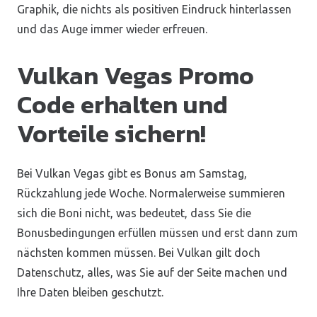
Graphik, die nichts als positiven Eindruck hinterlassen
und das Auge immer wieder erfreuen.
Vulkan Vegas Promo
Code erhalten und
Vorteile sichern!
Bei Vulkan Vegas gibt es Bonus am Samstag,
Rückzahlung jede Woche. Normalerweise summieren
sich die Boni nicht, was bedeutet, dass Sie die
Bonusbedingungen erfüllen müssen und erst dann zum
nächsten kommen müssen. Bei Vulkan gilt doch
Datenschutz, alles, was Sie auf der Seite machen und
Ihre Daten bleiben geschutzt.