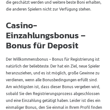
die geschätzt werden und weitere beste Boni erhalten,
die anderen Spielern nicht zur Verfügung stehen.
Casino-
Einzahlungsbonus –
Bonus für Deposit
Der Willkommensbonus – Bonus für Registrierung ist
natürlich der beliebteste. Der hat ein Ziel, neue Spieler
heranzuziehen, und es ist möglich, große Gewinne zu
verdienen, wenn alle Bonusbedingungen erfüllt sind.
Am wichtigsten ist, dass dieser Bonus vergeben wird,
sobald Sie den Registrierungsprozess abgeschlossen
und eine Einzahlung getätigt haben. Leider ist dies ein
einmaliger Bonus, den Sie einmal in Ihrem Profil finden