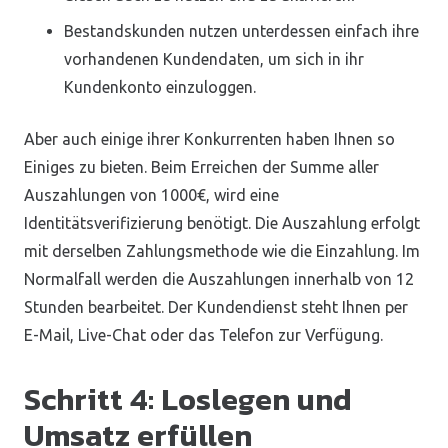
Bestandskunden nutzen unterdessen einfach ihre
vorhandenen Kundendaten, um sich in ihr
Kundenkonto einzuloggen.
Aber auch einige ihrer Konkurrenten haben Ihnen so
Einiges zu bieten. Beim Erreichen der Summe aller
Auszahlungen von 1000€, wird eine
Identitätsverifizierung benötigt. Die Auszahlung erfolgt
mit derselben Zahlungsmethode wie die Einzahlung. Im
Normalfall werden die Auszahlungen innerhalb von 12
Stunden bearbeitet. Der Kundendienst steht Ihnen per
E-Mail, Live-Chat oder das Telefon zur Verfügung.
Schritt 4: Loslegen und
Umsatz erfüllen