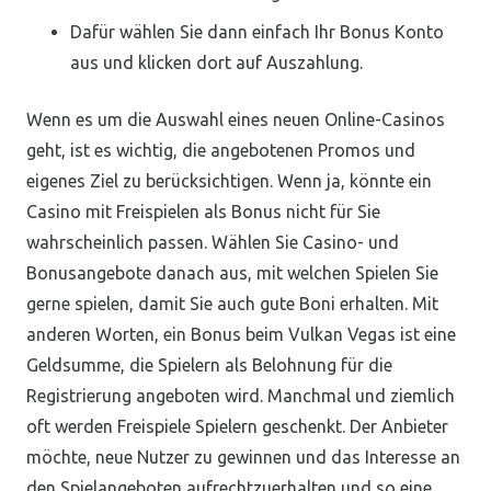
Dafür wählen Sie dann einfach Ihr Bonus Konto
aus und klicken dort auf Auszahlung.
Wenn es um die Auswahl eines neuen Online-Casinos
geht, ist es wichtig, die angebotenen Promos und
eigenes Ziel zu berücksichtigen. Wenn ja, könnte ein
Casino mit Freispielen als Bonus nicht für Sie
wahrscheinlich passen. Wählen Sie Casino- und
Bonusangebote danach aus, mit welchen Spielen Sie
gerne spielen, damit Sie auch gute Boni erhalten. Mit
anderen Worten, ein Bonus beim Vulkan Vegas ist eine
Geldsumme, die Spielern als Belohnung für die
Registrierung angeboten wird. Manchmal und ziemlich
oft werden Freispiele Spielern geschenkt. Der Anbieter
möchte, neue Nutzer zu gewinnen und das Interesse an
den Spielangeboten aufrechtzuerhalten und so eine