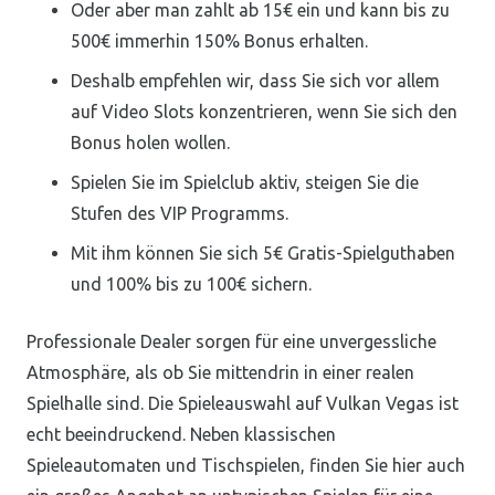
Oder aber man zahlt ab 15€ ein und kann bis zu
500€ immerhin 150% Bonus erhalten.
Deshalb empfehlen wir, dass Sie sich vor allem
auf Video Slots konzentrieren, wenn Sie sich den
Bonus holen wollen.
Spielen Sie im Spielclub aktiv, steigen Sie die
Stufen des VIP Programms.
Mit ihm können Sie sich 5€ Gratis-Spielguthaben
und 100% bis zu 100€ sichern.
Professionale Dealer sorgen für eine unvergessliche
Atmosphäre, als ob Sie mittendrin in einer realen
Spielhalle sind. Die Spieleauswahl auf Vulkan Vegas ist
echt beeindruckend. Neben klassischen
Spieleautomaten und Tischspielen, finden Sie hier auch