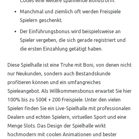
Codes eine weitere spannende Bonusform.
Manchmal und ziemlich oft werden Freispiele
Spielern geschenkt.
Der Einführungsbonus wird beispielsweise an
Spieler vergeben, die sich gerade registriert und
die ersten Einzahlung getätigt haben.
Diese Spielhalle ist eine Truhe mit Boni, von denen nicht
nur Neukunden, sondern auch Bestandskunde
profitieren können und ein umfangreiches
Spieleangebot. Als Willkommensbonus erwartet Sie hier
100% bis zu 500€ + 200 Freispiele. Unter den vielen
Spielen finden Sie ein Live-Spielhalle mit professionalen
Dealern und echten Spielern, virtuellen Sport und eine
Menge Slots. Das Design der Spielhalle wirkt
hochmodern mit coolen Animationen und bester