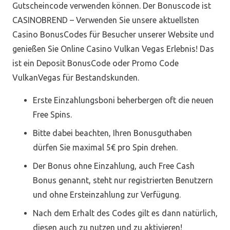
Gutscheincode verwenden können. Der Bonuscode ist
CASINOBREND – Verwenden Sie unsere aktuellsten
Casino BonusCodes für Besucher unserer Website und
genießen Sie Online Casino Vulkan Vegas Erlebnis! Das
ist ein Deposit BonusCode oder Promo Code
VulkanVegas für Bestandskunden.
Erste Einzahlungsboni beherbergen oft die neuen
Free Spins.
Bitte dabei beachten, Ihren Bonusguthaben
dürfen Sie maximal 5€ pro Spin drehen.
Der Bonus ohne Einzahlung, auch Free Cash
Bonus genannt, steht nur registrierten Benutzern
und ohne Ersteinzahlung zur Verfügung.
Nach dem Erhalt des Codes gilt es dann natürlich,
diesen auch zu nutzen und zu aktivieren!