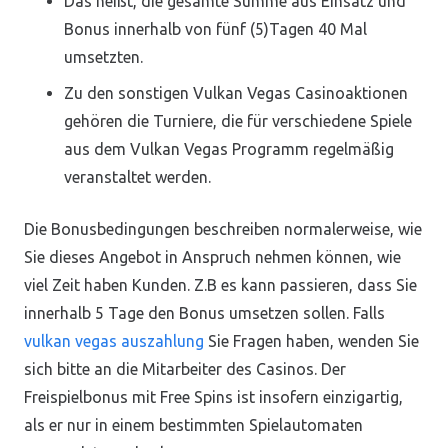
Das heißt, die gesamte Summe aus Einsatz und
Bonus innerhalb von fünf (5)Tagen 40 Mal
umsetzten.
Zu den sonstigen Vulkan Vegas Casinoaktionen
gehören die Turniere, die für verschiedene Spiele
aus dem Vulkan Vegas Programm regelmäßig
veranstaltet werden.
Die Bonusbedingungen beschreiben normalerweise, wie
Sie dieses Angebot in Anspruch nehmen können, wie
viel Zeit haben Kunden. Z.B es kann passieren, dass Sie
innerhalb 5 Tage den Bonus umsetzen sollen. Falls
vulkan vegas auszahlung
Sie Fragen haben, wenden Sie
sich bitte an die Mitarbeiter des Casinos. Der
Freispielbonus mit Free Spins ist insofern einzigartig,
als er nur in einem bestimmten Spielautomaten