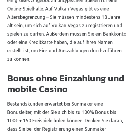
ein großes Angebot an untypischen Spielen für eine
Online-Spielhalle. Auf Vulkan Vegas gibt es eine
Altersbegrenzung – Sie müssen mindestens 18 Jahre
alt sein, um sich auf Vulkan Vegas zu registrieren und
spielen zu dürfen. Außerdem müssen Sie ein Bankkonto
oder eine Kreditkarte haben, die auf Ihren Namen
erstellt ist, um Ein- und Auszahlungen durchzuführen
zu können.
Bonus ohne Einzahlung und
mobile Casino
Bestandskunden erwartet bei Sunmaker eine
Bonusleiter, mit der Sie sich bis zu 100% Bonus bis
100€ + 150 Freispiele holen können. Denken Sie daran,
dass Sie bei der Registrierung einen Sunmaker