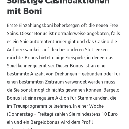
Sonstige Casinoaktionen
mit Boni
Erste Einzahlungsboni beherbergen oft die neuen Free
Spins. Dieser Bonus ist normalerweise angeboten, falls
es ein Spielautomatenturnier gibt und das Casino die
Aufmerksamkeit auf den besonderen Slot lenken
möchte. Bonus bietet einige Freispiele, in denen das
Spiel kennengelernt sei. Dieser Bonus ist an eine
bestimmte Anzahl von Drehungen – gebunden oder für
einen bestimmten Zeitraum verwendet werden muss,
da Sie sonst möglich nichts gewinnen können. Bargeld
Bonus ist eine reguläre Aktion für Stammkunden, die
im Treueprogramm teilnehmen. In einer Woche
(Donnerstag – Freitag) zahlen Sie mindestens 10 Euro
ein und ein Bargeldbonus wird dem Profil